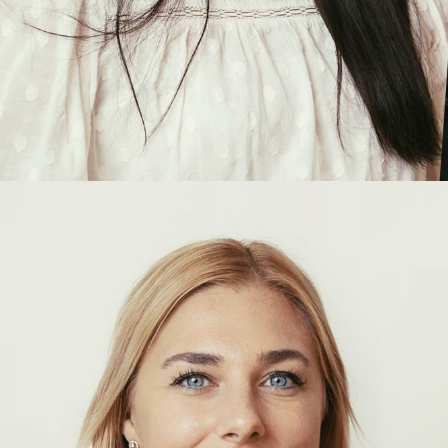
Athida
Nhouyvanisvong
COLLABORATRICE