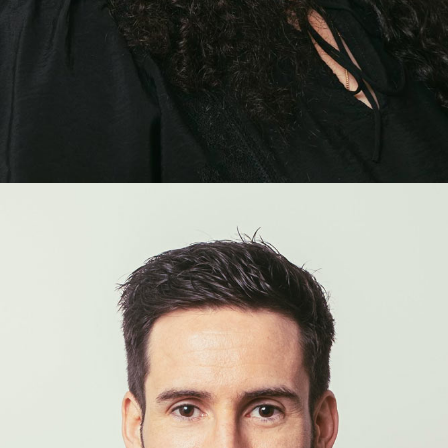
Raphaëlla
Besnard
COLLABORATRICE